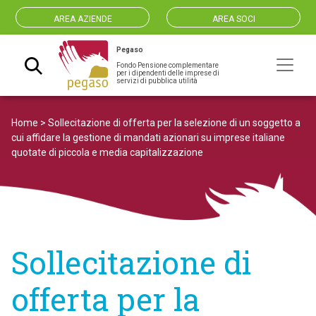
AREA AZIENDE
AREA SOCI
Pegaso
Fondo Pensione complementare
Navigazione principale
per i dipendenti delle imprese di
servizi di pubblica utilità
Home
>
Sollecitazione di offerta per la selezione di un soggetto a
cui affidare la gestione di mandati azionari su imprese italiane
quotate di piccola e media capitalizzazione
Sollecitazione di
offerta per la