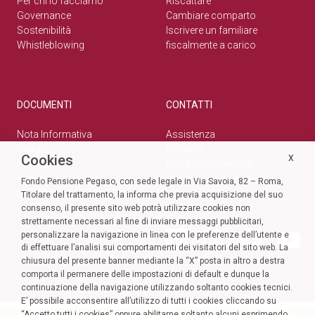
Per chi lo facciamo
Riscattare
Governance
Cambiare comparto
Sostenibilità
Iscrivere un familiare
Whistleblowing
fiscalmente a carico
DOCUMENTI
CONTATTI
Nota Informativa
Assistenza
Statuto
Reclami
Cookies
X
Normativa
Rete Esperti Pegaso
Bilanci
Privacy e cookie policy
Fondo Pensione Pegaso, con sede legale in Via Savoia, 82 – Roma,
Modulistica
Titolare del trattamento, la informa che previa acquisizione del suo
Circolari
SOCIAL
consenso, il presente sito web potrà utilizzare cookies non
strettamente necessari al fine di inviare messaggi pubblicitari,
personalizzare la navigazione in linea con le preferenze dell’utente e
di effettuare l’analisi sui comportamenti dei visitatori del sito web. La
chiusura del presente banner mediante la “X” posta in altro a destra
comporta il permanere delle impostazioni di default e dunque la
continuazione della navigazione utilizzando soltanto cookies tecnici.
E’ possibile acconsentire all’utilizzo di tutti i cookies cliccando su
“Accetto tutti i cookies” oppure abilitarne soltanto alcuni esprimendo