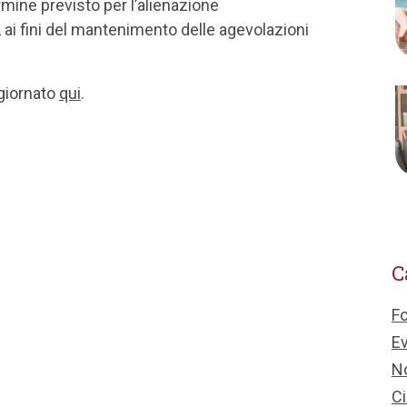
rmine previsto per l’alienazione
i fini del mantenimento delle agevolazioni
ggiornato
qui
.
C
F
Ev
No
Ci