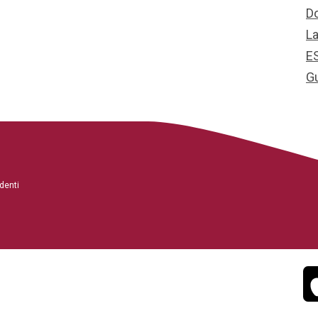
D
L
E
G
denti