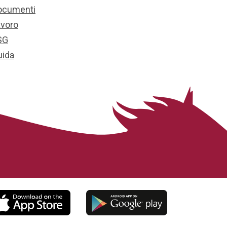
ocumenti
avoro
SG
uida