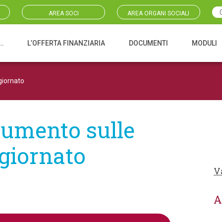
AREA SOCI
AREA ORGANI SOCIALI
…
L’OFFERTA FINANZIARIA
DOCUMENTI
MODULI
giornato
cumento sulle
ggiornato
V
A