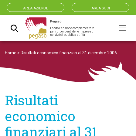
AREA AZIENDE
AREA SOCI
Pegaso
Fondo Pensione complementare
Navigazione principale
per i dipendenti delle imprese di
servizi di pubblica utilità
Home
>
Risultati economico finanziari al 31 dicembre 2006
Risultati
economico
finanziari al 31