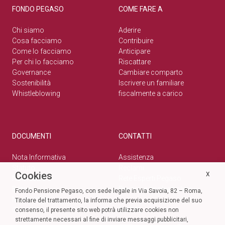
FONDO PEGASO
COME FARE A
Chi siamo
Aderire
Cosa facciamo
Contribuire
Come lo facciamo
Anticipare
Per chi lo facciamo
Riscattare
Governance
Cambiare comparto
Sostenibilità
Iscrivere un familiare
Whistleblowing
fiscalmente a carico
DOCUMENTI
CONTATTI
Nota Informativa
Assistenza
Statuto
Reclami
Cookies
X
Normativa
Rete Esperti Pegaso
Bilanci
Privacy e cookie policy
Fondo Pensione Pegaso, con sede legale in Via Savoia, 82 – Roma,
Modulistica
Titolare del trattamento, la informa che previa acquisizione del suo
Circolari
SOCIAL
consenso, il presente sito web potrà utilizzare cookies non
strettamente necessari al fine di inviare messaggi pubblicitari,