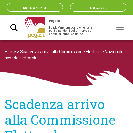
AREA AZIENDE
AREA SOCI
Pegaso
Fondo Pensione complementare
Navigazione principale
per i dipendenti delle imprese di
servizi di pubblica utilità
Home
>
Scadenza arrivo alla Commissione Elettorale Nazionale
schede elettorali.
Scadenza arrivo
alla Commissione