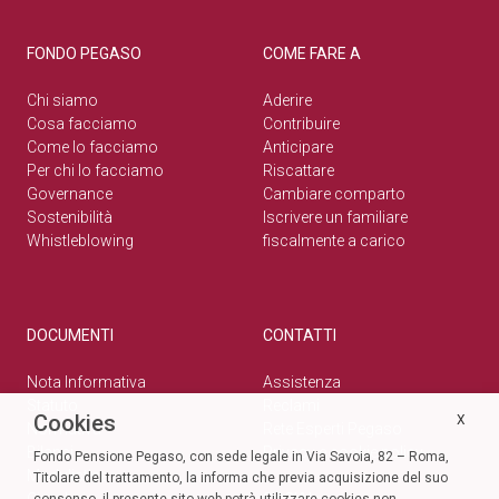
FONDO PEGASO
COME FARE A
Chi siamo
Aderire
Cosa facciamo
Contribuire
Come lo facciamo
Anticipare
Per chi lo facciamo
Riscattare
Governance
Cambiare comparto
Sostenibilità
Iscrivere un familiare
Whistleblowing
fiscalmente a carico
DOCUMENTI
CONTATTI
Nota Informativa
Assistenza
Statuto
Reclami
Cookies
X
Normativa
Rete Esperti Pegaso
Bilanci
Privacy e cookie policy
Fondo Pensione Pegaso, con sede legale in Via Savoia, 82 – Roma,
Modulistica
Titolare del trattamento, la informa che previa acquisizione del suo
Circolari
SOCIAL
consenso, il presente sito web potrà utilizzare cookies non