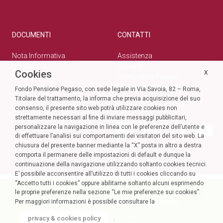
DOCUMENTI
CONTATTI
Nota Informativa
Assistenza
Statuto
Reclami
Cookies
X
Normativa
Rete Esperti Pegaso
Bilanci
Privacy e cookie policy
Fondo Pensione Pegaso, con sede legale in Via Savoia, 82 – Roma,
Modulistica
Titolare del trattamento, la informa che previa acquisizione del suo
Circolari
SOCIAL
consenso, il presente sito web potrà utilizzare cookies non
strettamente necessari al fine di inviare messaggi pubblicitari,
personalizzare la navigazione in linea con le preferenze dell’utente e
di effettuare l’analisi sui comportamenti dei visitatori del sito web. La
chiusura del presente banner mediante la “X” posta in altro a destra
comporta il permanere delle impostazioni di default e dunque la
continuazione della navigazione utilizzando soltanto cookies tecnici.
E’ possibile acconsentire all’utilizzo di tutti i cookies cliccando su
“Accetto tutti i cookies” oppure abilitarne soltanto alcuni esprimendo
le proprie preferenze nella sezione “Le mie preferenze sui cookies”.
Accedi alla tua Area Riservata
Per maggiori informazioni è possibile consultare la
privacy & cookies policy
.