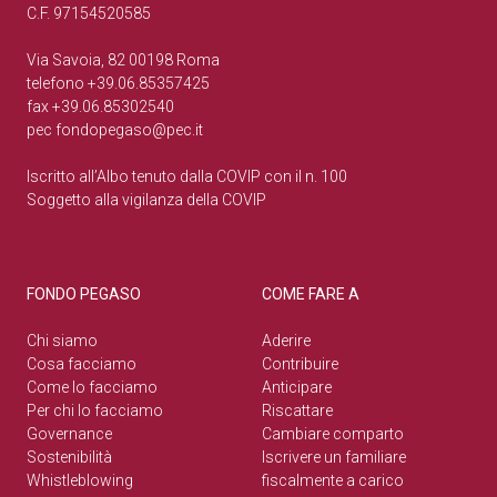
C.F. 97154520585
Via Savoia, 82 00198 Roma
telefono +39.06.85357425
fax +39.06.85302540
pec
fondopegaso@pec.it
Iscritto all’Albo tenuto dalla COVIP con il n. 100
Soggetto alla vigilanza della COVIP
FONDO PEGASO
COME FARE A
Chi siamo
Aderire
Cosa facciamo
Contribuire
Come lo facciamo
Anticipare
Per chi lo facciamo
Riscattare
Governance
Cambiare comparto
Sostenibilità
Iscrivere un familiare
Whistleblowing
fiscalmente a carico