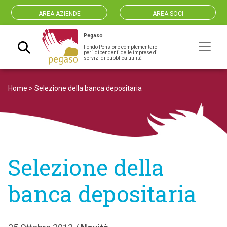
AREA AZIENDE
AREA SOCI
Pegaso
Fondo Pensione complementare
Navigazione principale
per i dipendenti delle imprese di
servizi di pubblica utilità
Home
>
Selezione della banca depositaria
Selezione della
banca depositaria