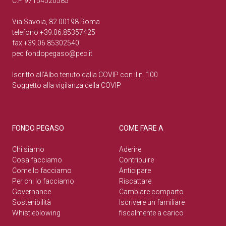
C.F. 97154520585
Via Savoia, 82 00198 Roma
telefono +39.06.85357425
fax +39.06.85302540
pec
fondopegaso@pec.it
Iscritto all’Albo tenuto dalla COVIP con il n. 100
Soggetto alla vigilanza della COVIP
FONDO PEGASO
COME FARE A
Chi siamo
Aderire
Cosa facciamo
Contribuire
Come lo facciamo
Anticipare
Per chi lo facciamo
Riscattare
Governance
Cambiare comparto
Sostenibilità
Iscrivere un familiare
Whistleblowing
fiscalmente a carico