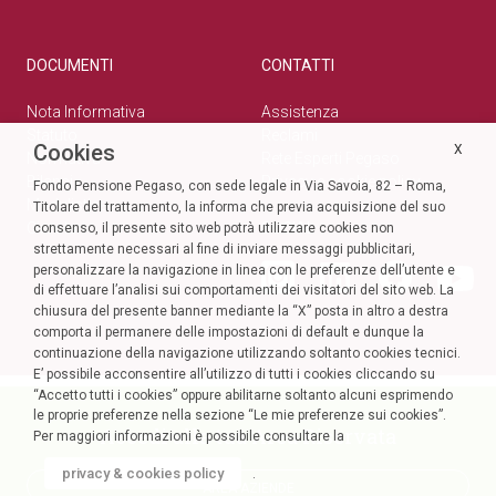
DOCUMENTI
CONTATTI
Nota Informativa
Assistenza
Statuto
Reclami
Cookies
X
Normativa
Rete Esperti Pegaso
Bilanci
Privacy e cookie policy
Fondo Pensione Pegaso, con sede legale in Via Savoia, 82 – Roma,
Modulistica
Titolare del trattamento, la informa che previa acquisizione del suo
Circolari
SOCIAL
consenso, il presente sito web potrà utilizzare cookies non
strettamente necessari al fine di inviare messaggi pubblicitari,
personalizzare la navigazione in linea con le preferenze dell’utente e
di effettuare l’analisi sui comportamenti dei visitatori del sito web. La
chiusura del presente banner mediante la “X” posta in altro a destra
comporta il permanere delle impostazioni di default e dunque la
continuazione della navigazione utilizzando soltanto cookies tecnici.
E’ possibile acconsentire all’utilizzo di tutti i cookies cliccando su
“Accetto tutti i cookies” oppure abilitarne soltanto alcuni esprimendo
le proprie preferenze nella sezione “Le mie preferenze sui cookies”.
Accedi alla tua Area Riservata
Per maggiori informazioni è possibile consultare la
privacy & cookies policy
.
AREA AZIENDE