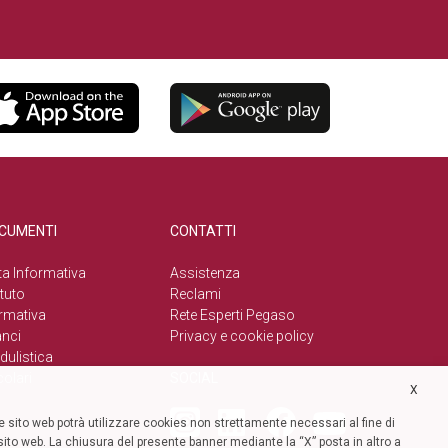
CUMENTI
CONTATTI
a Informativa
Assistenza
tuto
Reclami
rmativa
Rete Esperti Pegaso
anci
Privacy e cookie policy
ulistica
colari
SOCIAL
X
 sito web potrà utilizzare cookies non strettamente necessari al fine di
l sito web. La chiusura del presente banner mediante la “X” posta in altro a