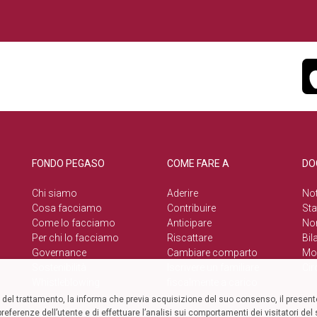
FONDO PEGASO
COME FARE A
DO
Chi siamo
Aderire
Not
Cosa facciamo
Contribuire
Sta
Come lo facciamo
Anticipare
No
Per chi lo facciamo
Riscattare
Bil
Governance
Cambiare comparto
Mod
Sostenibilità
Iscrivere un familiare
Cir
Whistleblowing
fiscalmente a carico
el trattamento, la informa che previa acquisizione del suo consenso, il presente
referenze dell’utente e di effettuare l’analisi sui comportamenti dei visitatori de