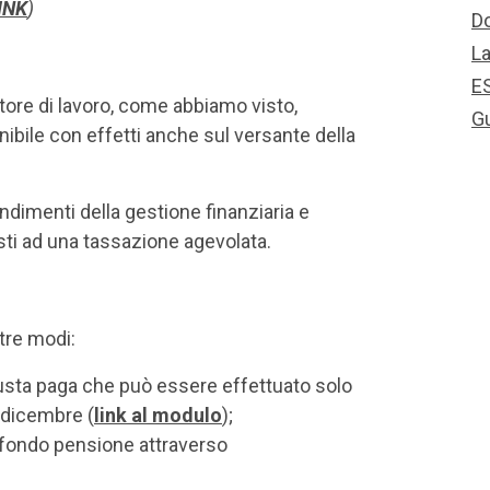
INK
)
D
L
E
atore di lavoro, come abbiamo visto,
G
ibile con effetti anche sul versante della
endimenti della gestione finanziaria e
ti ad una tassazione agevolata.
 tre modi:
usta paga che può essere effettuato solo
 dicembre (
link al modulo
);
 fondo pensione attraverso