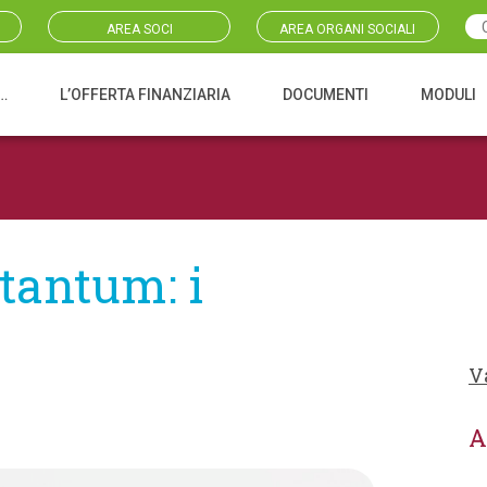
AREA SOCI
AREA ORGANI SOCIALI
…
L’OFFERTA FINANZIARIA
DOCUMENTI
MODULI
tantum: i
V
A