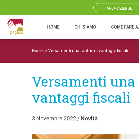
AREA AZIENDE
HOME
CHI SIAMO
COME FARE A
Navigazione principale
Home
>
Versamenti una tantum: i vantaggi fiscali
Versamenti una 
vantaggi fiscali
3 Novembre 2022 /
Novità