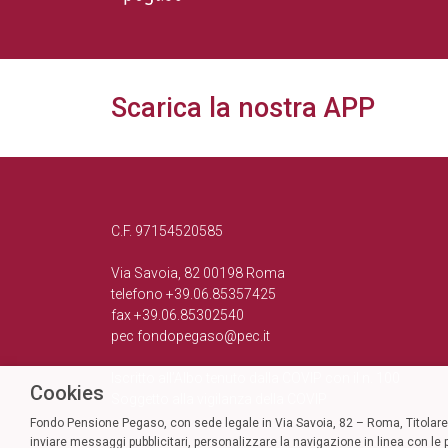
Scarica la nostra APP
C.F. 97154520585
Via Savoia, 82 00198 Roma
telefono +39.06.85357425
fax +39.06.85302540
pec
fondopegaso@pec.it
Iscritto all’Albo tenuto dalla COVIP con il n. 100
Cookies
Soggetto alla vigilanza della COVIP
Fondo Pensione Pegaso, con sede legale in Via Savoia, 82 – Roma, Titolare d
inviare messaggi pubblicitari, personalizzare la navigazione in linea con le p