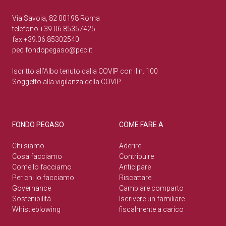
Via Savoia, 82 00198 Roma
telefono +39.06.85357425
fax +39.06.85302540
pec
fondopegaso@pec.it
Iscritto all’Albo tenuto dalla COVIP con il n. 100
Soggetto alla vigilanza della COVIP
FONDO PEGASO
COME FARE A
Chi siamo
Aderire
Cosa facciamo
Contribuire
Come lo facciamo
Anticipare
Per chi lo facciamo
Riscattare
Governance
Cambiare comparto
Sostenibilità
Iscrivere un familiare
Whistleblowing
fiscalmente a carico