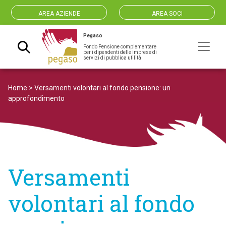
AREA AZIENDE
AREA SOCI
Pegaso
Fondo Pensione complementare
Navigazione principale
per i dipendenti delle imprese di
servizi di pubblica utilità
Home
>
Versamenti volontari al fondo pensione: un
approfondimento
Versamenti
volontari al fondo