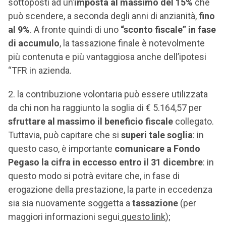
sottoposti ad un’
imposta al massimo del 15%
che
può scendere, a seconda degli anni di anzianità,
fino
al 9%
. A fronte quindi di uno
“sconto fiscale” in fase
di accumulo
, la tassazione finale è notevolmente
più contenuta e più vantaggiosa anche dell’ipotesi
“TFR in azienda.
la contribuzione volontaria può essere utilizzata
da chi non ha raggiunto la soglia di € 5.164,57 per
sfruttare al massimo il beneficio fiscale
collegato.
Tuttavia, può capitare che si
superi tale soglia
: in
questo caso, è importante
comunicare a Fondo
Pegaso la cifra in eccesso
entro il 31 dicembre
: in
questo modo si potrà evitare che, in fase di
erogazione della prestazione, la parte in eccedenza
sia sia nuovamente soggetta a
tassazione
(per
maggiori informazioni segui
questo link
);