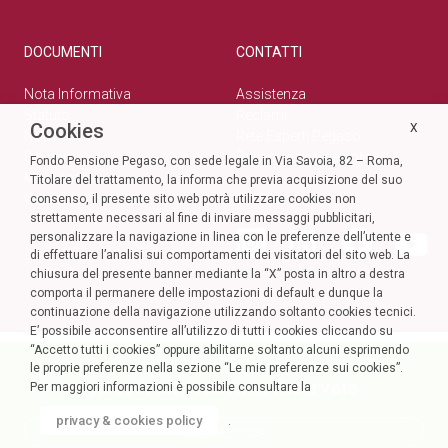
DOCUMENTI
CONTATTI
Nota Informativa
Assistenza
Statuto
Reclami
Cookies
X
Normativa
Rete Esperti Pegaso
Bilanci
Privacy e cookie policy
Fondo Pensione Pegaso, con sede legale in Via Savoia, 82 – Roma,
Modulistica
Titolare del trattamento, la informa che previa acquisizione del suo
Circolari
SOCIAL
consenso, il presente sito web potrà utilizzare cookies non
strettamente necessari al fine di inviare messaggi pubblicitari,
personalizzare la navigazione in linea con le preferenze dell’utente e
di effettuare l’analisi sui comportamenti dei visitatori del sito web. La
chiusura del presente banner mediante la “X” posta in altro a destra
comporta il permanere delle impostazioni di default e dunque la
continuazione della navigazione utilizzando soltanto cookies tecnici.
E’ possibile acconsentire all’utilizzo di tutti i cookies cliccando su
“Accetto tutti i cookies” oppure abilitarne soltanto alcuni esprimendo
le proprie preferenze nella sezione “Le mie preferenze sui cookies”.
Accedi alla tua Area Riservata
Per maggiori informazioni è possibile consultare la
privacy & cookies policy
.
AREA AZIENDE