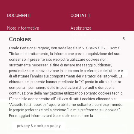
DOCUMENTI
CONTATTI
Nota Informativa
Assistenza
Statuto
Reclami
Cookies
X
Normativa
Rete Esperti Pegaso
Bilanci
Privacy e cookie policy
Fondo Pensione Pegaso, con sede legale in Via Savoia, 82 – Roma,
Modulistica
Titolare del trattamento, la informa che previa acquisizione del suo
Circolari
SOCIAL
consenso, il presente sito web potrà utilizzare cookies non
strettamente necessari al fine di inviare messaggi pubblicitari,
personalizzare la navigazione in linea con le preferenze dell’utente e
di effettuare l’analisi sui comportamenti dei visitatori del sito web. La
chiusura del presente banner mediante la “X” posta in altro a destra
comporta il permanere delle impostazioni di default e dunque la
continuazione della navigazione utilizzando soltanto cookies tecnici.
E’ possibile acconsentire all’utilizzo di tutti i cookies cliccando su
“Accetto tutti i cookies” oppure abilitarne soltanto alcuni esprimendo
le proprie preferenze nella sezione “Le mie preferenze sui cookies”.
Accedi alla tua Area Riservata
Per maggiori informazioni è possibile consultare la
privacy & cookies policy
.
AREA AZIENDE