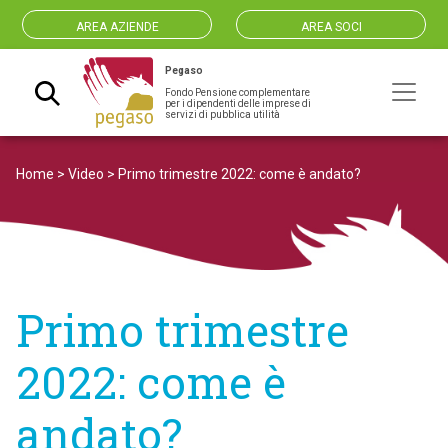
AREA AZIENDE
AREA SOCI
Pegaso
Fondo Pensione complementare
Navigazione principale
per i dipendenti delle imprese di
servizi di pubblica utilità
Home
>
Video
>
Primo trimestre 2022: come è andato?
Primo trimestre
2022: come è
andato?