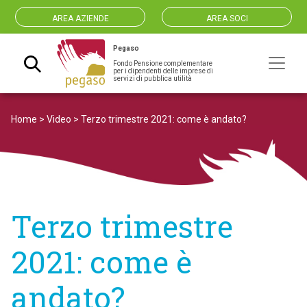
AREA AZIENDE
AREA SOCI
Pegaso
Fondo Pensione complementare
Navigazione principale
per i dipendenti delle imprese di
servizi di pubblica utilità
Home
>
Video
>
Terzo trimestre 2021: come è andato?
Terzo trimestre
2021: come è
andato?