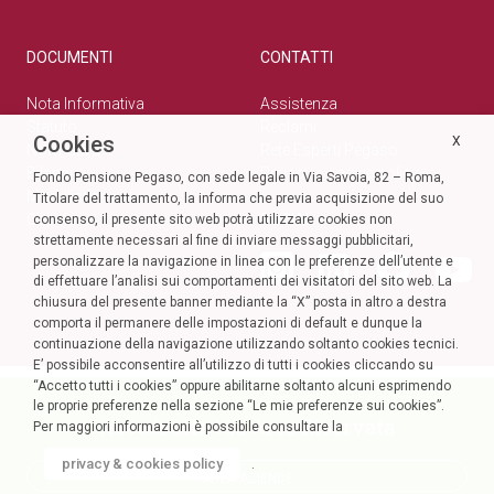
DOCUMENTI
CONTATTI
Nota Informativa
Assistenza
Statuto
Reclami
Cookies
X
Normativa
Rete Esperti Pegaso
Bilanci
Privacy e cookie policy
Fondo Pensione Pegaso, con sede legale in Via Savoia, 82 – Roma,
Modulistica
Titolare del trattamento, la informa che previa acquisizione del suo
Circolari
SOCIAL
consenso, il presente sito web potrà utilizzare cookies non
strettamente necessari al fine di inviare messaggi pubblicitari,
personalizzare la navigazione in linea con le preferenze dell’utente e
di effettuare l’analisi sui comportamenti dei visitatori del sito web. La
chiusura del presente banner mediante la “X” posta in altro a destra
comporta il permanere delle impostazioni di default e dunque la
continuazione della navigazione utilizzando soltanto cookies tecnici.
E’ possibile acconsentire all’utilizzo di tutti i cookies cliccando su
“Accetto tutti i cookies” oppure abilitarne soltanto alcuni esprimendo
le proprie preferenze nella sezione “Le mie preferenze sui cookies”.
Accedi alla tua Area Riservata
Per maggiori informazioni è possibile consultare la
privacy & cookies policy
.
AREA AZIENDE